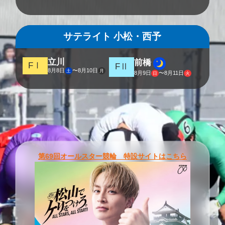
サテライト 小松・西予
立川
前橋
FⅠ
FⅡ
8
月
8
日
〜
8
月
10
日
土
月
8
月
9
日
〜
8
月
11
日
日
火
第69回オールスター競輪 特設サイトはこちら