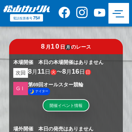
75#
電話投票番号
8
10
月
日
のレース
月
本場開催
本日の本場開催はありません
8
11
8
16
月
日
〜
月
日
火
日
次回
第69回オールスター競輪
GⅠ
ナイター
開催イベント情報
場外開催 本日の発売はありません