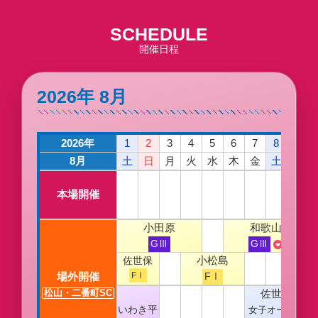
SCHEDULE
開催日程
2026年 8月
2026年
1
2
3
4
5
6
7
8
9
8月
土
日
月
火
水
木
金
土
日
本場開催
小田原
和歌山
GⅢ
GⅢ
小松島
佐世保
場外開催
FⅠ
FⅠ
佐世保
松山・二番町SC
いわき平
女子オールス