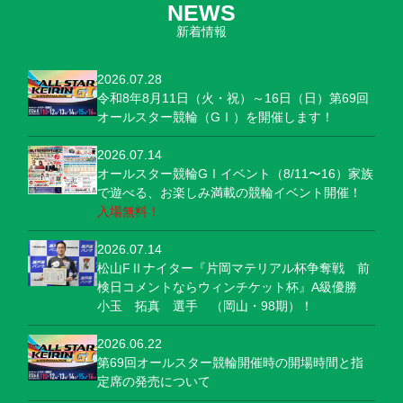
NEWS
新着情報
2026.07.28
令和8年8月11日（火・祝）～16日（日）第69回
オールスター競輪（GⅠ）を開催します！
2026.07.14
オールスター競輪GⅠイベント（8/11〜16）家族
で遊べる、お楽しみ満載の競輪イベント開催！
入場無料！
2026.07.14
松山FⅡナイター『片岡マテリアル杯争奪戦 前
検日コメントならウィンチケット杯』A級優勝
小玉 拓真 選手 （岡山・98期）！
2026.06.22
第69回オールスター競輪開催時の開場時間と指
定席の発売について