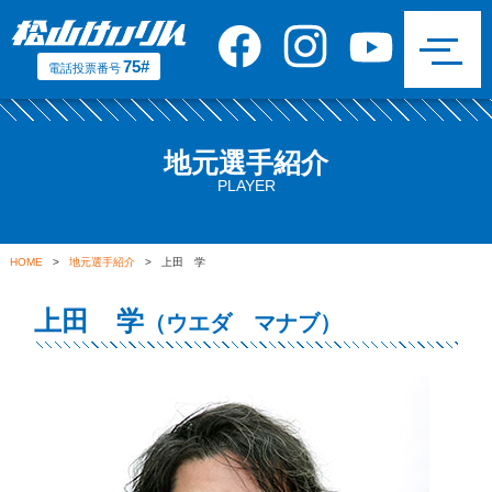
75#
電話投票番号
地元選手紹介
PLAYER
HOME
>
地元選手紹介
> 上田 学
上田 学
（ウエダ マナブ）