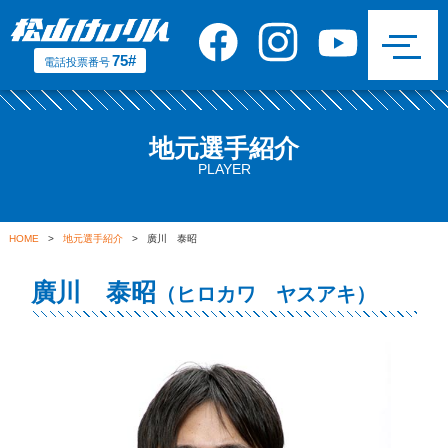
75#
電話投票番号
地元選手紹介
PLAYER
HOME
>
地元選手紹介
> 廣川 泰昭
廣川 泰昭
（ヒロカワ ヤスアキ）